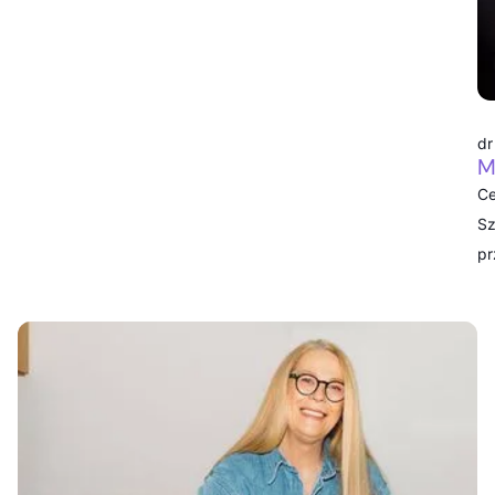
dr
M
Ce
Sz
pr