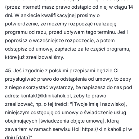
(przez internet) masz prawo odstąpić od niej w ciągu 14
dni. W ankiecie kwalifikacyjnej prosimy o
potwierdzenie, że możemy rozpocząć realizację
programu od razu, przed upływem tego terminu. Jeśli
poprosisz o wcześniejsze rozpoczęcie, a potem
odstąpisz od umowy, zapłacisz za te części programu,
które już zrealizowaliśmy.
45. Jeśli zgodnie z polskimi przepisami będzie Ci
przysługiwać prawo do odstąpienia od umowy, to żeby
z niego skorzystać wystarczy, że napiszesz do nas pod
adres: kontakt@klinikaholi.pl, żeby to prawo
zrealizować, np. o tej treści: “[Twoje imię i nazwisko],
niniejszym odstępuję od umowy o świadczenie usług
obejmujących [świadczenia objęte umową], którą
zawarłem w ramach serwisu Holi https://klinikaholi.pl w
dniu [data]”.