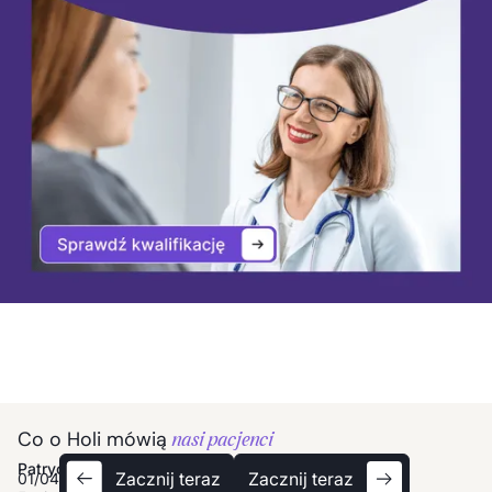
Co o Holi mówią
nasi pacjenci
Ula
Patrycja
Anna
Tomek
Ula
Patrycja
Zacznij teraz
Zacznij teraz
01
/
04