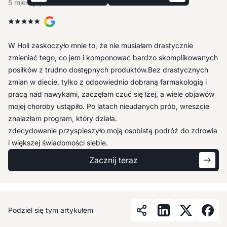
5 miesięcy temu
5 miesięcy temu
5 miesięcy temu
5 miesięcy temu
5 miesięcy temu
5 miesięcy temu
Największą wartością programu jest swobodny dostęp do
W Holi zaskoczyło mnie to, że nie musiałam drastycznie
specjalistów, zwłaszcza dietetyka, co daje mi poczucie bycia
zmieniać tego, co jem i komponować bardzo skomplikowanych
wspieraną: zarówno merytorycznie jak i emocjonalnie.
posiłków z trudno dostępnych produktów.Bez drastycznych
Zaskoczyło mnie, jak zmieniło się moje życie – zyskałam więcej
zmian w diecie, tylko z odpowiednio dobraną farmakologią i
energii, zmieniła się moja relacja z głodem, a dieta przestała
pracą nad nawykami, zaczęłam czuć się lżej, a wiele objawów
być rygorem, stając się narzędziem wspierającym zdrowe
mojej choroby ustąpiło. Po latach nieudanych prób, wreszcie
życie. W Holi otrzymałam wielopoziomowe wsparcie, które
znalazłam program, który działa.
zdecydowanie przyspieszyło moją osobistą podróż do zdrowia
i większej świadomości siebie.
Zacznij teraz
Podziel się tym artykułem