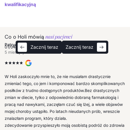
kwalifikacyjną
Co o Holi mówią
nasi pacjenci
Ula
Patrycja
Anna
Tomek
Ula
Patrycja
Zacznij teraz
Zacznij teraz
01
/
04
5 miesięcy temu
5 miesięcy temu
5 miesięcy temu
5 miesięcy temu
5 miesięcy temu
5 miesięcy temu
Największą wartością programu jest swobodny dostęp do
W Holi zaskoczyło mnie to, że nie musiałam drastycznie
specjalistów, zwłaszcza dietetyka, co daje mi poczucie bycia
zmieniać tego, co jem i komponować bardzo skomplikowanych
wspieraną: zarówno merytorycznie jak i emocjonalnie.
posiłków z trudno dostępnych produktów.Bez drastycznych
Zaskoczyło mnie, jak zmieniło się moje życie – zyskałam więcej
zmian w diecie, tylko z odpowiednio dobraną farmakologią i
energii, zmieniła się moja relacja z głodem, a dieta przestała
pracą nad nawykami, zaczęłam czuć się lżej, a wiele objawów
być rygorem, stając się narzędziem wspierającym zdrowe
mojej choroby ustąpiło. Po latach nieudanych prób, wreszcie
życie. W Holi otrzymałam wielopoziomowe wsparcie, które
znalazłam program, który działa.
zdecydowanie przyspieszyło moją osobistą podróż do zdrowia