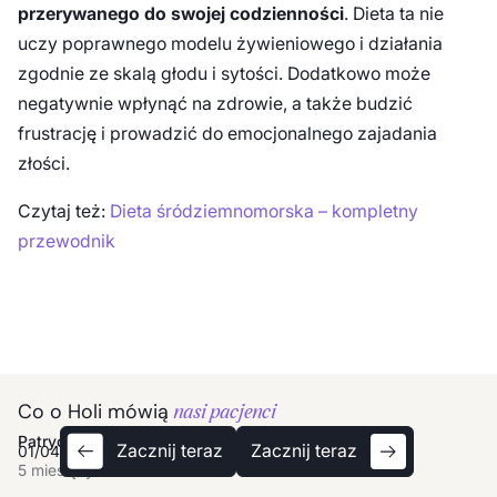
przerywanego do swojej codzienności
. Dieta ta nie
uczy poprawnego modelu żywieniowego i działania
zgodnie ze skalą głodu i sytości. Dodatkowo może
negatywnie wpłynąć na zdrowie, a także budzić
frustrację i prowadzić do emocjonalnego zajadania
złości.
Czytaj też:
Dieta śródziemnomorska – kompletny
przewodnik
Co o Holi mówią
nasi pacjenci
Ula
Patrycja
Anna
Tomek
Ula
Patrycja
Zacznij teraz
Zacznij teraz
01
/
04
5 miesięcy temu
5 miesięcy temu
5 miesięcy temu
5 miesięcy temu
5 miesięcy temu
5 miesięcy temu