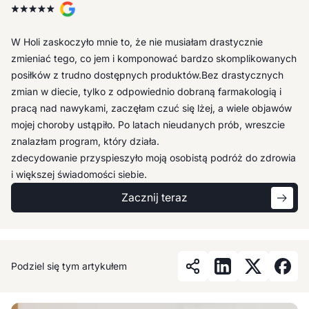
Największą wartością programu jest swobodny dostęp do
W Holi zaskoczyło mnie to, że nie musiałam drastycznie
specjalistów, zwłaszcza dietetyka, co daje mi poczucie bycia
zmieniać tego, co jem i komponować bardzo skomplikowanych
wspieraną: zarówno merytorycznie jak i emocjonalnie.
posiłków z trudno dostępnych produktów.Bez drastycznych
Zaskoczyło mnie, jak zmieniło się moje życie – zyskałam więcej
zmian w diecie, tylko z odpowiednio dobraną farmakologią i
energii, zmieniła się moja relacja z głodem, a dieta przestała
pracą nad nawykami, zaczęłam czuć się lżej, a wiele objawów
być rygorem, stając się narzędziem wspierającym zdrowe
mojej choroby ustąpiło. Po latach nieudanych prób, wreszcie
życie. W Holi otrzymałam wielopoziomowe wsparcie, które
znalazłam program, który działa.
zdecydowanie przyspieszyło moją osobistą podróż do zdrowia
i większej świadomości siebie.
Zacznij teraz
Podziel się tym artykułem