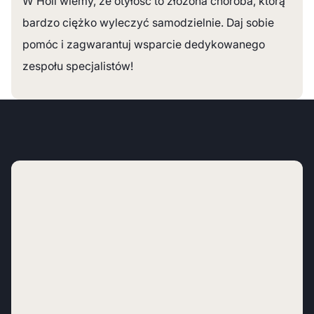
W Holi wiemy, że otyłość to złożona choroba, którą
bardzo ciężko wyleczyć samodzielnie. Daj sobie
pomóc i zagwarantuj wsparcie dedykowanego
zespołu specjalistów!