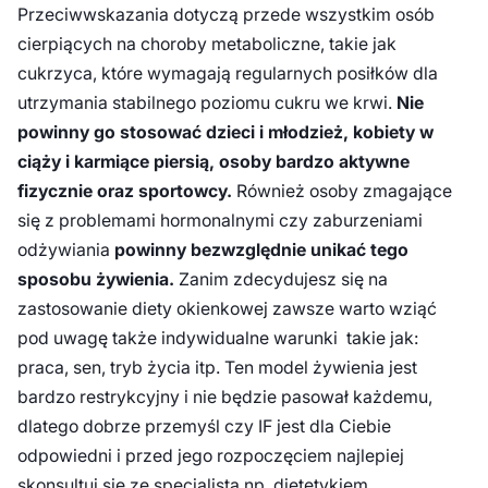
Przeciwwskazania dotyczą przede wszystkim osób
cierpiących na choroby metaboliczne, takie jak
cukrzyca, które wymagają regularnych posiłków dla
utrzymania stabilnego poziomu cukru we krwi.
Nie
powinny go stosować dzieci i młodzież, kobiety w
ciąży i karmiące piersią, osoby bardzo aktywne
fizycznie oraz sportowcy.
Również osoby zmagające
się z problemami hormonalnymi czy zaburzeniami
odżywiania
powinny bezwzględnie unikać tego
sposobu żywienia.
Zanim zdecydujesz się na
zastosowanie diety okienkowej zawsze warto wziąć
pod uwagę także indywidualne warunki takie jak:
praca, sen, tryb życia itp. Ten model żywienia jest
bardzo restrykcyjny i nie będzie pasował każdemu,
dlatego dobrze przemyśl czy IF jest dla Ciebie
odpowiedni i przed jego rozpoczęciem najlepiej
skonsultuj się ze specjalistą np. dietetykiem.