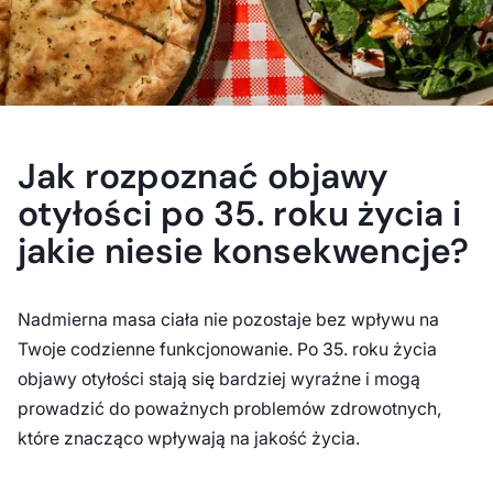
Czy dieta może zawierać lody i grilla?
U nas tak
Jak rozpoznać objawy
można!
otyłości po 35. roku życia i
Wybierz mądre ochudzanie
jakie niesie konsekwencje?
Nadmierna masa ciała nie pozostaje bez wpływu na
Twoje codzienne funkcjonowanie. Po 35. roku życia
objawy otyłości stają się bardziej wyraźne i mogą
prowadzić do poważnych problemów zdrowotnych,
które znacząco wpływają na jakość życia.