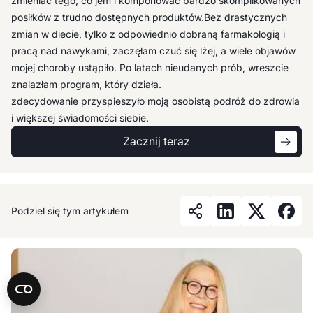
specjalistów, zwłaszcza dietetyka, co daje mi poczucie bycia
zmieniać tego, co jem i komponować bardzo skomplikowanych
wspieraną: zarówno merytorycznie jak i emocjonalnie.
posiłków z trudno dostępnych produktów.Bez drastycznych
Zaskoczyło mnie, jak zmieniło się moje życie – zyskałam więcej
zmian w diecie, tylko z odpowiednio dobraną farmakologią i
energii, zmieniła się moja relacja z głodem, a dieta przestała
pracą nad nawykami, zaczęłam czuć się lżej, a wiele objawów
być rygorem, stając się narzędziem wspierającym zdrowe
mojej choroby ustąpiło. Po latach nieudanych prób, wreszcie
życie. W Holi otrzymałam wielopoziomowe wsparcie, które
znalazłam program, który działa.
zdecydowanie przyspieszyło moją osobistą podróż do zdrowia
i większej świadomości siebie.
Zacznij teraz
Podziel się tym artykułem