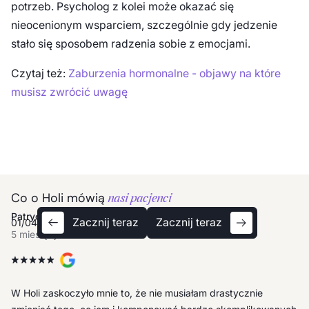
potrzeb. Psycholog z kolei może okazać się
nieocenionym wsparciem, szczególnie gdy jedzenie
stało się sposobem radzenia sobie z emocjami.
Czytaj też:
Zaburzenia hormonalne - objawy na które
musisz zwrócić uwagę
Co o Holi mówią
nasi pacjenci
Ula
Patrycja
Anna
Tomek
Ula
Patrycja
Zacznij teraz
Zacznij teraz
01
/
04
5 miesięcy temu
5 miesięcy temu
5 miesięcy temu
5 miesięcy temu
5 miesięcy temu
5 miesięcy temu
Największą wartością programu jest swobodny dostęp do
W Holi zaskoczyło mnie to, że nie musiałam drastycznie