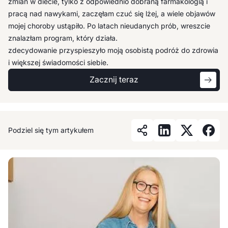
Zaskoczyło mnie, jak zmieniło się moje życie – zyskałam więcej
zmian w diecie, tylko z odpowiednio dobraną farmakologią i
energii, zmieniła się moja relacja z głodem, a dieta przestała
pracą nad nawykami, zaczęłam czuć się lżej, a wiele objawów
być rygorem, stając się narzędziem wspierającym zdrowe
mojej choroby ustąpiło. Po latach nieudanych prób, wreszcie
życie. W Holi otrzymałam wielopoziomowe wsparcie, które
znalazłam program, który działa.
zdecydowanie przyspieszyło moją osobistą podróż do zdrowia
i większej świadomości siebie.
Zacznij teraz
Podziel się tym artykułem