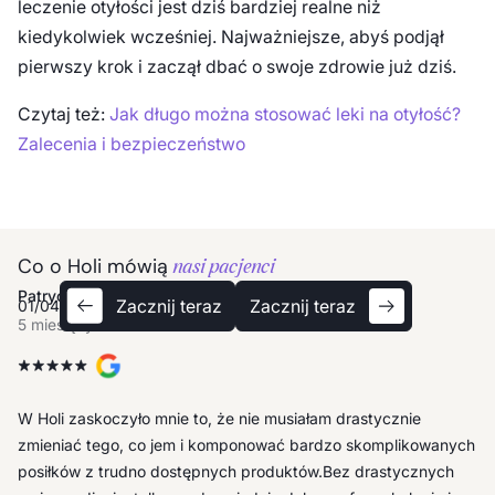
leczenie otyłości jest dziś bardziej realne niż
kiedykolwiek wcześniej. Najważniejsze, abyś podjął
pierwszy krok i zaczął dbać o swoje zdrowie już dziś.
Czytaj też:
Jak długo można stosować leki na otyłość?
Zalecenia i bezpieczeństwo
Co o Holi mówią
nasi pacjenci
Ula
Patrycja
Anna
Tomek
Ula
Patrycja
Zacznij teraz
Zacznij teraz
01
/
04
5 miesięcy temu
5 miesięcy temu
5 miesięcy temu
5 miesięcy temu
5 miesięcy temu
5 miesięcy temu
Największą wartością programu jest swobodny dostęp do
W Holi zaskoczyło mnie to, że nie musiałam drastycznie
specjalistów, zwłaszcza dietetyka, co daje mi poczucie bycia
zmieniać tego, co jem i komponować bardzo skomplikowanych
wspieraną: zarówno merytorycznie jak i emocjonalnie.
posiłków z trudno dostępnych produktów.Bez drastycznych