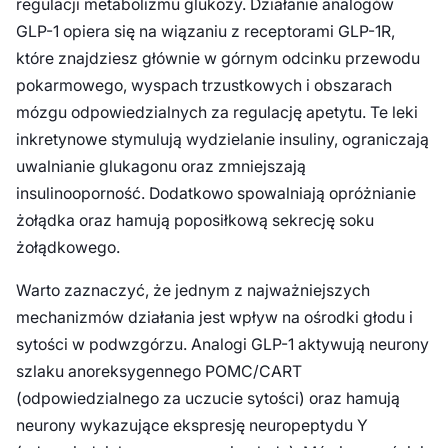
regulacji metabolizmu glukozy. Działanie analogów
GLP-1 opiera się na wiązaniu z receptorami GLP-1R,
które znajdziesz głównie w górnym odcinku przewodu
pokarmowego, wyspach trzustkowych i obszarach
mózgu odpowiedzialnych za regulację apetytu. Te leki
inkretynowe stymulują wydzielanie insuliny, ograniczają
uwalnianie glukagonu oraz zmniejszają
insulinooporność. Dodatkowo spowalniają opróżnianie
żołądka oraz hamują poposiłkową sekrecję soku
żołądkowego.
Warto zaznaczyć, że jednym z najważniejszych
mechanizmów działania jest wpływ na ośrodki głodu i
sytości w podwzgórzu. Analogi GLP-1 aktywują neurony
szlaku anoreksygennego POMC/CART
(odpowiedzialnego za uczucie sytości) oraz hamują
neurony wykazujące ekspresję neuropeptydu Y