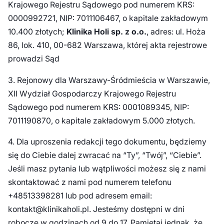
Krajowego Rejestru Sądowego pod numerem KRS:
0000992721, NIP: 7011106467, o kapitale zakładowym
10.400 złotych;
Klinika Holi sp. z o.o.
, adres: ul. Hoża
86, lok. 410, 00-682 Warszawa, której akta rejestrowe
prowadzi Sąd
3. Rejonowy dla Warszawy-Śródmieścia w Warszawie,
XII Wydział Gospodarczy Krajowego Rejestru
Sądowego pod numerem KRS: 0001089345, NIP:
7011190870, o kapitale zakładowym 5.000 złotych.
4. Dla uproszenia redakcji tego dokumentu, będziemy
się do Ciebie dalej zwracać na “Ty”, “Twój”, “Ciebie”.
Jeśli masz pytania lub wątpliwości możesz się z nami
skontaktować z nami pod numerem telefonu
+48513398281 lub pod adresem email:
kontakt@klinikaholi.pl. Jesteśmy dostępni w dni
robocze w godzinach od 9 do 17. Pamiętaj jednak, że