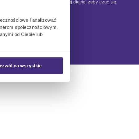
ieć, że nie trzeba być na wiecznej diecie, żeby czuć się
dobrze i zdrowo.
Anna
ołecznościowe i analizować
artnerom społecznościowym,
anymi od Ciebie lub
ezwól na wszystkie