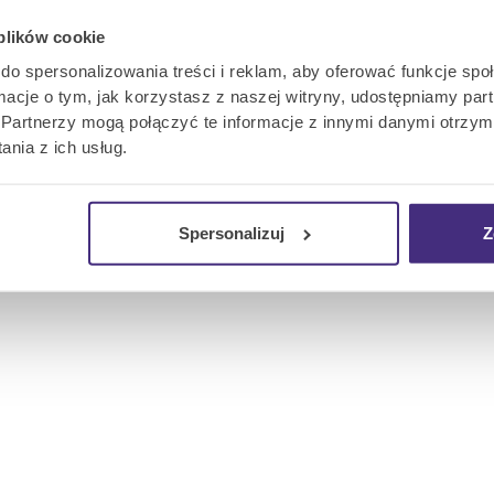
Holi pomogło mi zrozum
 plików cookie
do spersonalizowania treści i reklam, aby oferować funkcje sp
ormacje o tym, jak korzystasz z naszej witryny, udostępniamy p
Partnerzy mogą połączyć te informacje z innymi danymi otrzym
nia z ich usług.
szcze konta?
Zarejestruj się
Spersonalizuj
Z