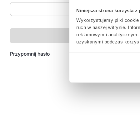
Niniejsza strona korzysta z
Wykorzystujemy pliki cookie 
ruch w naszej witrynie. Inf
reklamowym i analitycznym. 
uzyskanymi podczas korzysta
Przypomnij hasło
Nie masz je