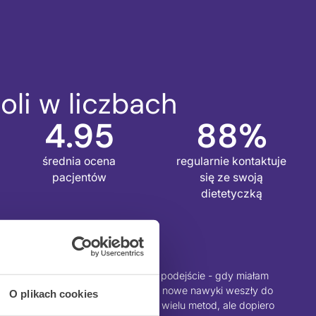
oli w liczbach
4.95
88%
średnia ocena
regularnie kontaktuje
pacjentów
się ze swoją
dietetyczką
oczyła mnie elastyczność i zdrowe podejście - gdy miałam
sparcie i zrozumienie. Dzięki temu nowe nawyki weszły do
O plikach cookies
 bez stresu. Wcześniej próbowałam wielu metod, ale dopiero