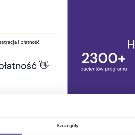
H
estracja i płatność
2300+
płatność 👋
pacjentów programu
W Holi najbardziej zask
gorsze dni dostawałam w
Szczegóły
mojego życia naturalnie,