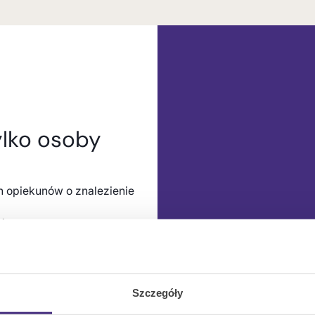
ylko osoby
h opiekunów o znalezienie
1
holi.pl
Szczegóły