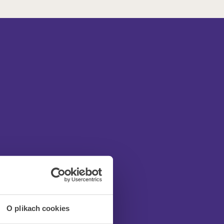
Masz pytania? Skontaktuj się z nami! ++48 22 103 24 77
O plikach cookies